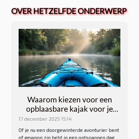
OVER HETZELFDE ONDERWERP
Waarom kiezen voor een
opblaasbare kajak voor je
volgende avontuur?
17 december 2025 15:14
Of je nu een doorgewinterde avonturier bent
of gewoon zin hebt in een ontspannen dag