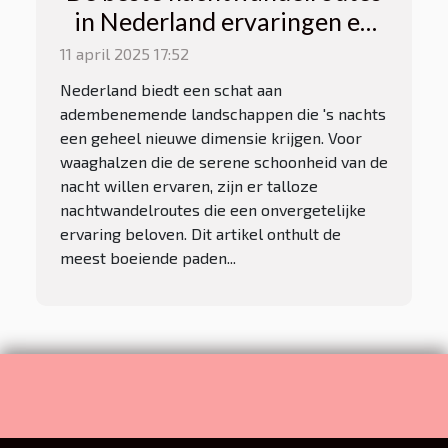
in Nederland ervaringen en
veiligheidstips voor
11 april 2025 17:52
avontuurlijke nachtuilen
Nederland biedt een schat aan
adembenemende landschappen die 's nachts
een geheel nieuwe dimensie krijgen. Voor
waaghalzen die de serene schoonheid van de
nacht willen ervaren, zijn er talloze
nachtwandelroutes die een onvergetelijke
ervaring beloven. Dit artikel onthult de
meest boeiende paden...