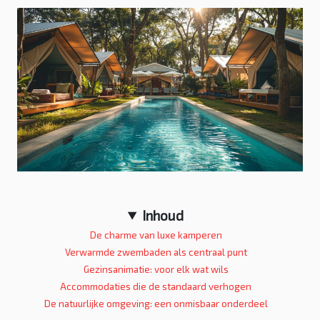
Inhoud
De charme van luxe kamperen
Verwarmde zwembaden als centraal punt
Gezinsanimatie: voor elk wat wils
Accommodaties die de standaard verhogen
De natuurlijke omgeving: een onmisbaar onderdeel