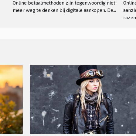
voor digitale aankopen?
ent
Online betaalmethoden zijn tegenwoordig niet
Onlin
ver
meer weg te denken bij digitale aankopen. De...
aanzie
razend