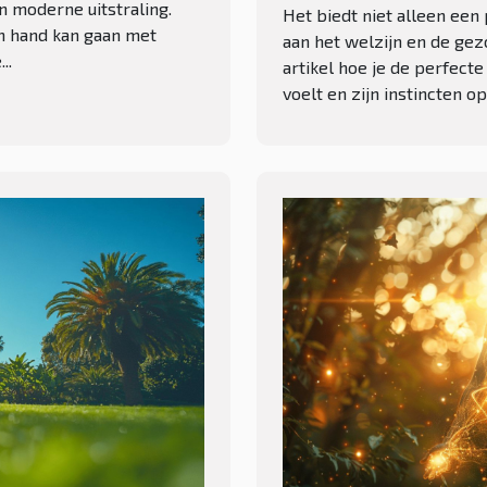
 moderne uitstraling.
Het biedt niet alleen een
in hand kan gaan met
aan het welzijn en de gezo
..
artikel hoe je de perfecte
voelt en zijn instincten op.