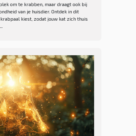
 plek om te krabben, maar draagt ook bij
ndheid van je huisdier. Ontdek in dit
 krabpaal kiest, zodat jouw kat zich thuis
..