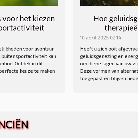
s voor het kiezen
Hoe geluidsg
ortactiviteit
therapieë
10 april 2025 02:14
elijkheden voor avontuur
Heeft u zich ooit afgevra
 buitensportactiviteit kan
geluidsgenezing en ener
anbod. Ontdek in dit
om diepe lagen van uw zij
e perfecte keuze te maken
Deze vormen van alterna
toegepast en blijven hede
NCIËN