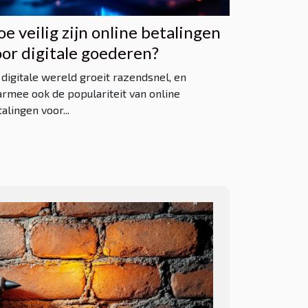
e veilig zijn online betalingen
or digitale goederen?
digitale wereld groeit razendsnel, en
armee ook de populariteit van online
alingen voor...