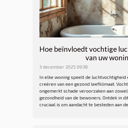
Hoe beïnvloedt vochtige lu
van uw woni
3 december 2025 09:38
In elke woning speelt de luchtvochtigheid 
creëren van een gezond leefklimaat. Vocht
ongemerkt schade veroorzaken aan zowel h
gezondheid van de bewoners. Ontdek in di
cruciaal is om aandacht te besteden aan de.