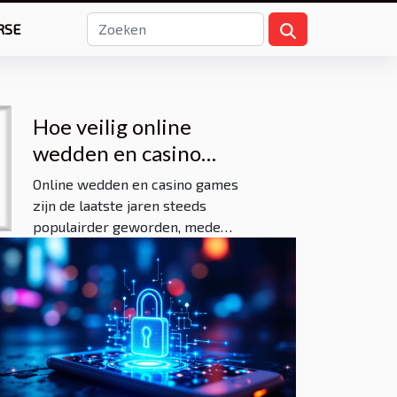
RSE
Hoe veilig online
wedden en casino
games positief
Online wedden en casino games
beïnvloedt?
zijn de laatste jaren steeds
populairder geworden, mede
dankzij de...