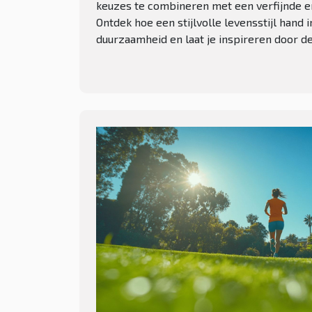
keuzes te combineren met een verfijnde en
Ontdek hoe een stijlvolle levensstijl hand 
duurzaamheid en laat je inspireren door de.