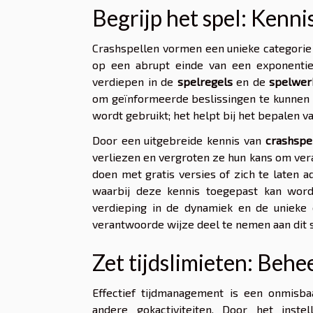
Begrijp het spel: Kenni
Crashspellen vormen een unieke categorie
op een abrupt einde van een exponentie
verdiepen in de
spelregels
en de
spelwer
om geïnformeerde beslissingen te kunnen
wordt gebruikt; het helpt bij het bepalen v
Door een uitgebreide kennis van
crashspe
verliezen en vergroten ze hun kans om vera
doen met gratis versies of zich te laten 
waarbij deze kennis toegepast kan worde
verdieping in de dynamiek en de unieke
verantwoorde wijze deel te nemen aan dit 
Zet tijdslimieten: Behe
Effectief tijdmanagement is een onmisb
andere gokactiviteiten. Door het inst