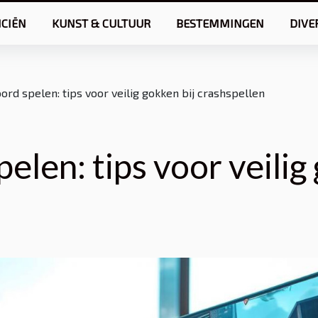
NCIËN
KUNST & CULTUUR
BESTEMMINGEN
DIVE
rd spelen: tips voor veilig gokken bij crashspellen
len: tips voor veilig