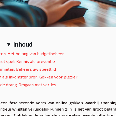
Inhoud
ten: Het belang van budgetbeheer
het spel: Kennis als preventie
limieten: Beheers uw speeltijd
 als inkomstenbron: Gokken voor plezier
de drang: Omgaan met verlies
 een fascinerende vorm van online gokken waarbij spannin
ntiële winsten verleidelijk kunnen zijn, is het van groot bela
eersen. Ontdek in de volgende paragrafen waardevolle tips 