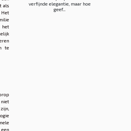
verfijnde elegantie, maar hoe
t als
geef...
. Het
milie
 het
elijk
teren
n te
oorop
 niet
zijn,
ogie
nele
t een