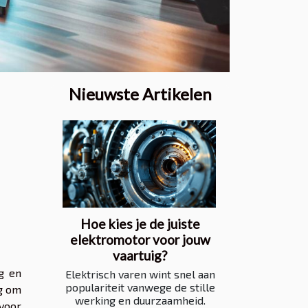
Nieuwste Artikelen
Hoe kies je de juiste
elektromotor voor jouw
vaartuig?
g en
Elektrisch varen wint snel aan
populariteit vanwege de stille
ng om
werking en duurzaamheid.
voor