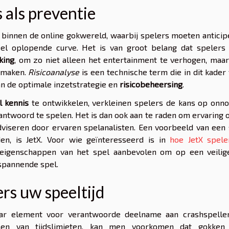
s als preventie
 binnen de online gokwereld, waarbij spelers moeten antici
el oplopende curve. Het is van groot belang dat spelers 
king
, om zo niet alleen het entertainment te verhogen, maa
 maken.
Risicoanalyse
is een technische term die in dit kader
an de optimale inzetstrategie en
risicobeheersing
.
l kennis
te ontwikkelen, verkleinen spelers de kans op onno
ntwoord te spelen. Het is dan ook aan te raden om ervaring 
adviseren door ervaren spelanalisten. Een voorbeeld van een
n, is JetX. Voor wie geïnteresseerd is in
hoe JetX spele
 eigenschappen van het spel aanbevolen om op een veilig
spannende spel.
ers uw speeltijd
aar element voor verantwoorde deelname aan crashspelle
ellen van tijdslimieten, kan men voorkomen dat gokken