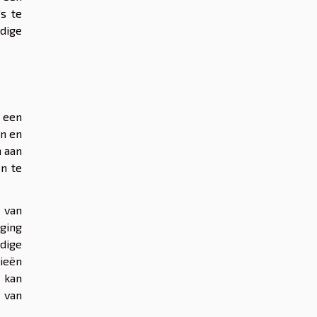
's te
dige
 een
en en
n aan
n te
 van
iging
dige
gieën
t kan
 van