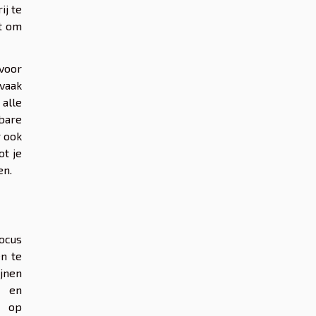
ij te
nt om
voor
vaak
 alle
bare
r ook
ot je
en.
ocus
n te
jnen
s en
t op