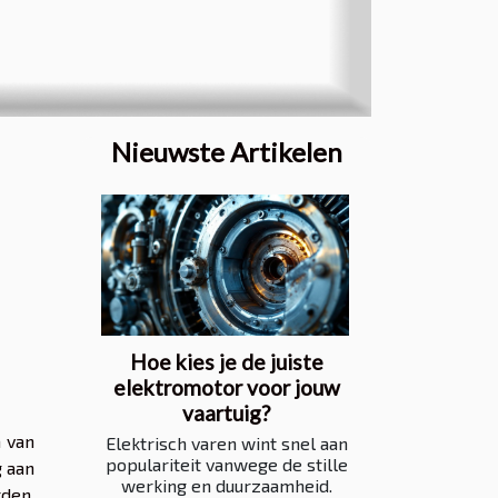
Nieuwste Artikelen
Hoe kies je de juiste
elektromotor voor jouw
vaartuig?
n van
Elektrisch varen wint snel aan
populariteit vanwege de stille
g aan
werking en duurzaamheid.
rden.