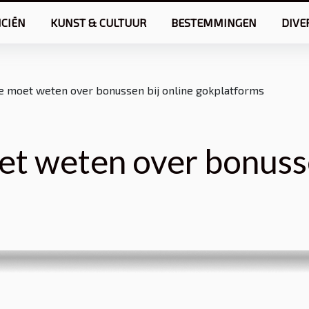
NCIËN
KUNST & CULTUUR
BESTEMMINGEN
DIVE
je moet weten over bonussen bij online gokplatforms
et weten over bonusse