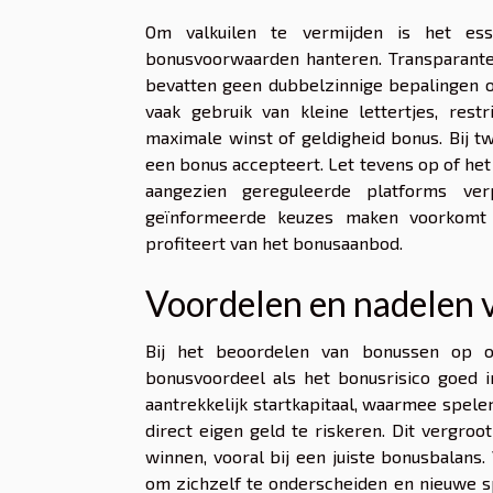
Om valkuilen te vermijden is het ess
bonusvoorwaarden hanteren. Transparante 
bevatten geen dubbelzinnige bepalingen 
vaak gebruik van kleine lettertjes, res
maximale winst of geldigheid bonus. Bij tw
een bonus accepteert. Let tevens op of het
aangezien gereguleerde platforms ver
geïnformeerde keuzes maken voorkomt 
profiteert van het bonusaanbod.
Voordelen en nadelen 
Bij het beoordelen van bonussen op o
bonusvoordeel als het bonusrisico goed 
aantrekkelijk startkapitaal, waarmee spel
direct eigen geld te riskeren. Dit vergroo
winnen, vooral bij een juiste bonusbalan
om zichzelf te onderscheiden en nieuwe sp