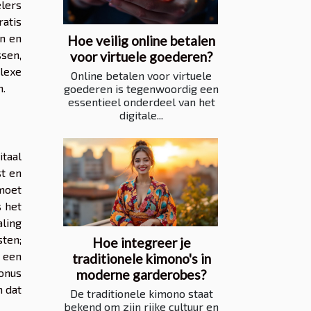
lers
ratis
en en
Hoe veilig online betalen
sen,
voor virtuele goederen?
lexe
Online betalen voor virtuele
n.
goederen is tegenwoordig een
essentieel onderdeel van het
digitale...
taal
t en
moet
s het
aling
sten;
Hoe integreer je
l een
traditionele kimono's in
onus
moderne garderobes?
n dat
De traditionele kimono staat
bekend om zijn rijke cultuur en