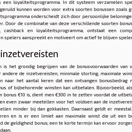
s een loyaliteitsprogramma. In dit systeem verzamelen spe
ingeruild kunnen worden voor extra soorten bonussen zoals g
teitsprogramma onderscheidt zich door persoonlijke beloning
r. Door de combinatie van deze verschillende soorten bonus
, cashback en loyaliteitsprogramma, ontstaat een comp
n spelers aanspreekt en motiveert om actief te blijven spele
inzetvereisten
m is het grondig begrijpen van de bonusvoorwaarden van vi
andere de inzetvereisten, minimale storting, maximale wins
zen naar het aantal keren dat een ontvangen bonusbedrag 
s of bijbehorende winsten kan uitbetalen. Bijvoorbeeld, al
 bonus €10 is, dient men €300 in te zetten voordat de uitbet
llen even zwaar meetellen voor het voldoen aan de inzetverei
pellen minder bij dan gokkasten. Daarnaast geldt er meesta
eren en is er een limiet aan maximale winst die uit een b
d de geldigheid bonus; een te korte termijn kan ervoor zorge
ldaan.