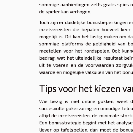
sommige aanbiedingen zelfs gratis spins 
de speler kan verhogen.
Toch zijn er duidelijke bonusbeperkingen e
inzetvereisten die bepalen hoeveel keer
mogelijk is. Dit kan het lastig maken om d
sommige platforms de geldigheid van bon
meetellen voor het rondspelen. Ook kunne
bedrag, wat het uiteindelijke resultaat b
uit te voeren en de voorwaarden zorgvuld
waarde en mogelijke valkuilen van het bonu
Tips voor het kiezen va
Wie bezig is met online gokken, weet d
succesvolle gokervaring en onnodige teleu
altijd de inzetvereisten, de minimale stor
Een bonusstrategie begint met het analyser
liever op tafelspellen, dan moet de bonus 