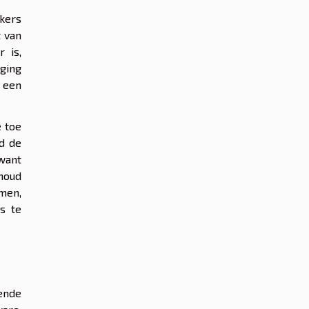
ikers
t van
 is,
iging
 een
e toe
jd de
want
 houd
men,
s te
ende