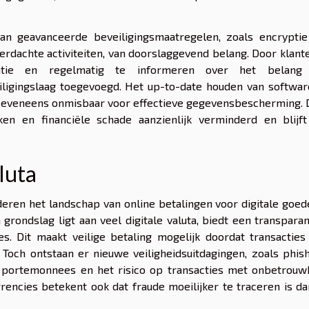
an geavanceerde beveiligingsmaatregelen, zoals encryptie
rdachte activiteiten, van doorslaggevend belang. Door klant
ticatie en regelmatig te informeren over het belang
ligingslaag toegevoegd. Het up-to-date houden van softwar
jn eveneens onmisbaar voor effectieve gegevensbescherming.
n en financiële schade aanzienlijk verminderd en blijft
luta
deren het landschap van online betalingen voor digitale goe
n grondslag ligt aan veel digitale valuta, biedt een transpara
s. Dit maakt veilige betaling mogelijk doordat transacties
och ontstaan er nieuwe veiligheidsuitdagingen, zoals phish
ale portemonnees en het risico op transacties met onbetrou
rrencies betekent ook dat fraude moeilijker te traceren is da