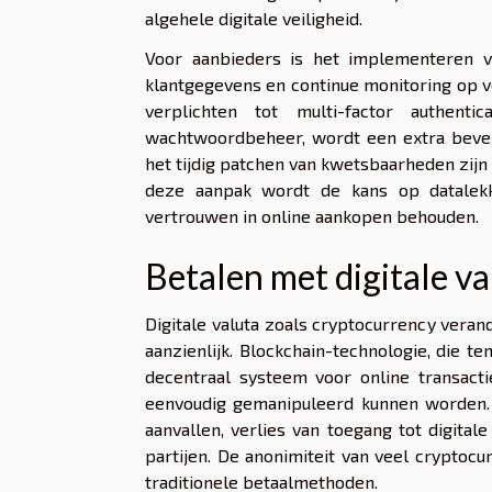
algehele digitale veiligheid.
Voor aanbieders is het implementeren v
klantgegevens en continue monitoring op ve
verplichten tot multi-factor authen
wachtwoordbeheer, wordt een extra bevei
het tijdig patchen van kwetsbaarheden zi
deze aanpak wordt de kans op datalekke
vertrouwen in online aankopen behouden.
Betalen met digitale va
Digitale valuta zoals cryptocurrency veran
aanzienlijk. Blockchain-technologie, die te
decentraal systeem voor online transactie
eenvoudig gemanipuleerd kunnen worden. T
aanvallen, verlies van toegang tot digit
partijen. De anonimiteit van veel cryptocu
traditionele betaalmethoden.