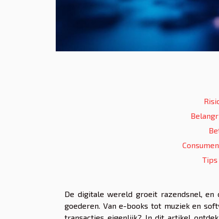
Risi
Belangr
Be
Consument
Tips
De digitale wereld groeit razendsnel, en 
goederen. Van e-books tot muziek en softw
transacties eigenlijk? In dit artikel ontd