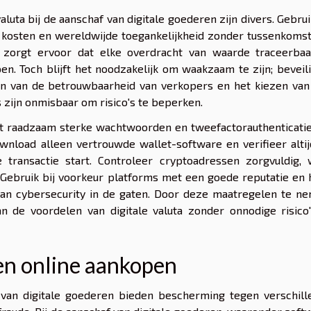
aluta bij de aanschaf van digitale goederen zijn divers. Gebru
re kosten en wereldwijde toegankelijkheid zonder tussenkoms
n zorgt ervoor dat elke overdracht van waarde traceerbaar
n. Toch blijft het noodzakelijk om waakzaam te zijn; beveil
en van de betrouwbaarheid van verkopers en het kiezen van
 zijn onmisbaar om risico's te beperken.
 het raadzaam sterke wachtwoorden en tweefactorauthenticati
wnload alleen vertrouwde wallet-software en verifieer alti
transactie start. Controleer cryptoadressen zorgvuldig, 
 Gebruik bij voorkeur platforms met een goede reputatie en
van cybersecurity in de gaten. Door deze maatregelen te ne
n de voordelen van digitale valuta zonder onnodige risico'
n online aankopen
van digitale goederen bieden bescherming tegen verschill