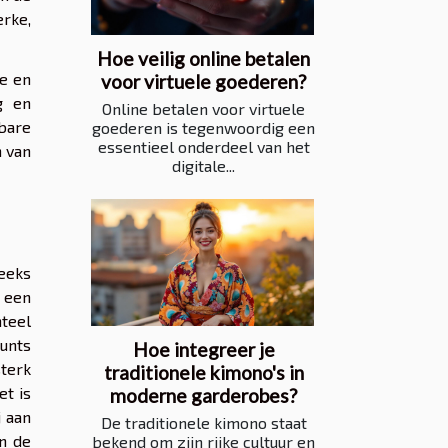
erke,
Hoe veilig online betalen
ke en
voor virtuele goederen?
g en
Online betalen voor virtuele
wbare
goederen is tegenwoordig een
essentieel onderdeel van het
 van
digitale...
eeks
 een
nteel
unts
Hoe integreer je
sterk
traditionele kimono's in
et is
moderne garderobes?
 aan
De traditionele kimono staat
n de
bekend om zijn rijke cultuur en