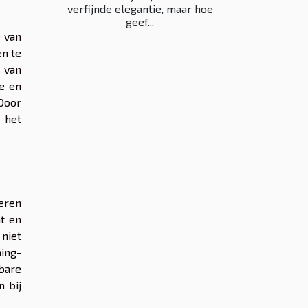
verfijnde elegantie, maar hoe
geef...
 van
en te
 van
e en
 Door
 het
deren
nt en
 niet
ing-
wbare
n bij