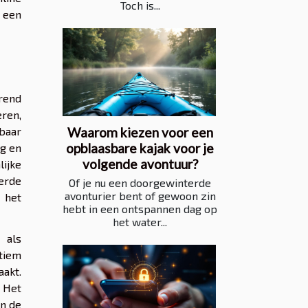
Toch is...
t een
rend
eren,
Waarom kiezen voor een
baar
opblaasbare kajak voor je
ig en
volgende avontuur?
ijke
erde
Of je nu een doorgewinterde
avonturier bent of gewoon zin
 het
hebt in een ontspannen dag op
het water...
 als
tiem
akt.
. Het
in de