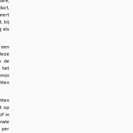
ware,
duct,
neert
, bij
g als
n een
Deze
n de
 het
mijn
hten
hten
ht op
of in
nale
 per