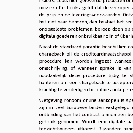
risico’s, zoals niet-geleverde producten of
muziek of e-books, geldt dat de verkoper v
de prijs en de leveringsvoorwaarden. Ontv
het niet naar behoren, dan bestaat het rec
onopgeloste problemen, beroep doen op een
digitale goederen onbruikbaar zijn of über
Naast de standaard garantie beschikken c
chargeback bij de creditcardmaatschappij
procedure kan worden ingezet wanneer 
omschrijving, of wanneer sprake is van
noodzakelijk deze procedure tijdig te 
hanteren om een chargeback te accepter
krachtig te verdedigen bij online aankopen 
Wetgeving rondom online aankopen is spe
zijn in veel Europese landen vastgelegd 
ontbinding van het contract binnen een bep
gebruik genomen. Wordt een digitale aa
toezichthouders uitkomst. Bijzondere aan