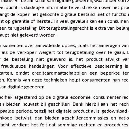
 fraude. Bij de aanschaf van digitale goederen, waaronder soft
erplicht is duidelijke informatie te verstrekken over het pro
angt de koper het gekochte digitale bestand niet of functio
ht op garantie of herstel. In veel gevallen kan een consument
 terugbetaling. Dit terugbetalingsrecht is extra van belan
haupt niet geleverd worden.
onsumenten over aanvullende opties, zoals het aanvragen va
 als de verkoper weigert tot terugbetaling over te gaan. 
de bestelling niet geleverd is, het product afwijkt va
 frauduleuze handelingen. Voor effectieve bescherming is
starten, omdat creditcardmaatschappijen een beperkte ter
en. Kennis van deze technieken helpt consumenten hun rec
van digitale goederen.
cifiek afgestemd op de digitale economie; consumentenrec
en bieden houvast bij geschillen. Denk hierbij aan het rec
aalde periode, tenzij het digitale product al is gedownload 
nkoop betwist, dan bieden geschillencommissies en natio
dacht verdient het feit dat sommige rechten en procedures