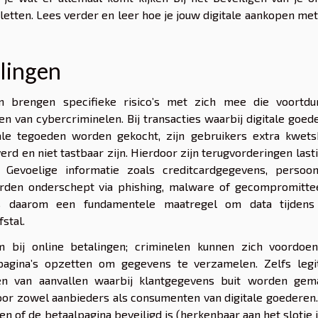
 letten. Lees verder en leer hoe je jouw digitale aankopen me
alingen
en brengen specifieke risico’s met zich mee die voortdu
 van cybercriminelen. Bij transacties waarbij digitale goed
tale tegoeden worden gekocht, zijn gebruikers extra kwets
d en niet tastbaar zijn. Hierdoor zijn terugvorderingen last
 Gevoelige informatie zoals creditcardgegevens, persoonl
orden onderschept via phishing, malware of gecompromitte
is daarom een fundamentele maatregel om data tijdens
stal.
bij online betalingen; criminelen kunnen zich voordoen
pagina’s opzetten om gegevens te verzamelen. Zelfs legi
n van aanvallen waarbij klantgegevens buit worden gema
voor zowel aanbieders als consumenten van digitale goederen
ren of de betaalpagina beveiligd is (herkenbaar aan het slotje 