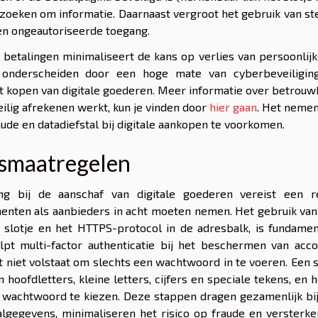
zoeken om informatie. Daarnaast vergroot het gebruik van st
n ongeautoriseerde toegang.
 betalingen minimaliseert de kans op verlies van persoonlij
h onderscheiden door een hoge mate van cyberbeveiligin
et kopen van digitale goederen. Meer informatie over betrou
eilig afrekenen werkt, kun je vinden door
hier gaan
. Het nemen
de en datadiefstal bij digitale aankopen te voorkomen.
gsmaatregelen
ng bij de aanschaf van digitale goederen vereist een r
enten als aanbieders in acht moeten nemen. Het gebruik van
t slotje en het HTTPS-protocol in de adresbalk, is fundame
pt multi-factor authenticatie bij het beschermen van acco
 niet volstaat om slechts een wachtwoord in te voeren. Een 
oofdletters, kleine letters, cijfers en speciale tekens, en h
 wachtwoord te kiezen. Deze stappen dragen gezamenlijk bij
lgegevens, minimaliseren het risico op fraude en versterke