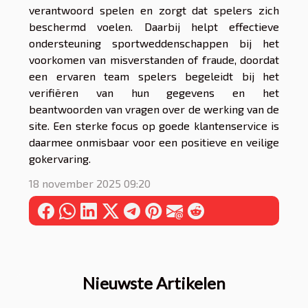
verantwoord spelen en zorgt dat spelers zich
beschermd voelen. Daarbij helpt effectieve
ondersteuning sportweddenschappen bij het
voorkomen van misverstanden of fraude, doordat
een ervaren team spelers begeleidt bij het
verifiëren van hun gegevens en het
beantwoorden van vragen over de werking van de
site. Een sterke focus op goede klantenservice is
daarmee onmisbaar voor een positieve en veilige
gokervaring.
18 november 2025 09:20
Nieuwste Artikelen