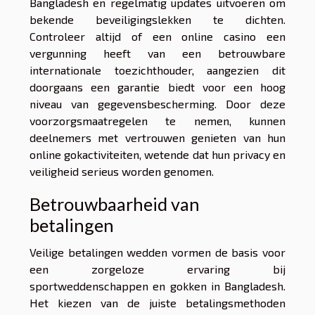
Bangladesh en regelmatig updates uitvoeren om
bekende beveiligingslekken te dichten.
Controleer altijd of een online casino een
vergunning heeft van een betrouwbare
internationale toezichthouder, aangezien dit
doorgaans een garantie biedt voor een hoog
niveau van gegevensbescherming. Door deze
voorzorgsmaatregelen te nemen, kunnen
deelnemers met vertrouwen genieten van hun
online gokactiviteiten, wetende dat hun privacy en
veiligheid serieus worden genomen.
Betrouwbaarheid van
betalingen
Veilige betalingen wedden vormen de basis voor
een zorgeloze ervaring bij
sportweddenschappen en gokken in Bangladesh.
Het kiezen van de juiste betalingsmethoden