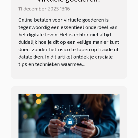
11 december 2025 13:16
Online betalen voor virtuele goederen is
tegenwoordig een essentieel onderdeel van
het digitale leven. Het is echter niet altijd
duidelijk hoe je dit op een veilige manier kunt
doen, zonder het risico te lopen op fraude of
datalekken. In dit artikel ontdek je cruciale
tips en technieken waarmee...