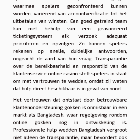
waarmee spelers geconfronteerd kunnen
worden, variërend van accountverificatie tot het
uitbetalen van winsten. Een goed getraind team
kan met behulp van een geavanceerd
ticketingsysteem elk verzoek adequaat
prioriteren en opvolgen. Zo kunnen spelers
rekenen op snelle, duidelijke antwoorden,
ongeacht de aard van hun vraag. Transparantie
over de bereikbaarheid en responstijd van de
klantenservice online casino stelt spelers in staat
om met vertrouwen te wedden, omdat zij weten
dat hulp direct beschikbaar is in geval van nood.
Het vertrouwen dat ontstaat door betrouwbare
klantenondersteuning gokken is onmisbaar in een
markt als Bangladesh, waar regelgeving rondom
online gokken nog in ontwikkeling is.
Professionele hulp wedden Bangladesh vergroot
niet alleen de transparantie, maar bevordert ook