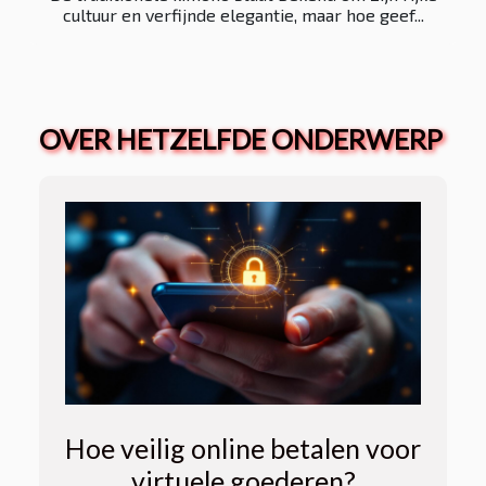
cultuur en verfijnde elegantie, maar hoe geef...
OVER HETZELFDE ONDERWERP
Hoe veilig online betalen voor
virtuele goederen?