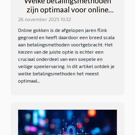
Welke betalingsmethoden
zijn optimaal voor online
gokken?
26 november 2025 10:32
Online gokken is de afgelopen jaren flink
gegroeid en heeft daardoor een breed scala
aan betalingsmethoden voortgebracht. Het
kiezen van de juiste optie is echter een
cruciaal onderdeel van een soepele en
veilige speelervaring. In dit artikel ontdek je
welke betalingsmethoden het meest
optimaal...