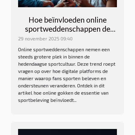
Hoe beïnvloeden online
sportweddenschappen de
sportcultuur?
29 november 2025 09:40
Online sportweddenschappen nemen een
steeds grotere plek in binnen de
hedendaagse sportcultuur. Deze trend roept
vragen op over hoe digitale platforms de
manier waarop fans sporten beleven en
ondersteunen veranderen. Ontdek in dit
artikel hoe online gokken de essentie van
sportbeleving beïnvloedt...