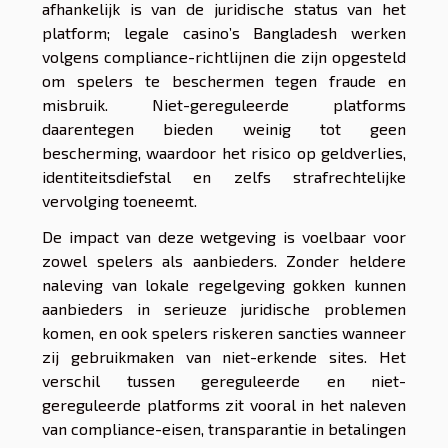
afhankelijk is van de juridische status van het
platform; legale casino’s Bangladesh werken
volgens compliance-richtlijnen die zijn opgesteld
om spelers te beschermen tegen fraude en
misbruik. Niet-gereguleerde platforms
daarentegen bieden weinig tot geen
bescherming, waardoor het risico op geldverlies,
identiteitsdiefstal en zelfs strafrechtelijke
vervolging toeneemt.
De impact van deze wetgeving is voelbaar voor
zowel spelers als aanbieders. Zonder heldere
naleving van lokale regelgeving gokken kunnen
aanbieders in serieuze juridische problemen
komen, en ook spelers riskeren sancties wanneer
zij gebruikmaken van niet-erkende sites. Het
verschil tussen gereguleerde en niet-
gereguleerde platforms zit vooral in het naleven
van compliance-eisen, transparantie in betalingen