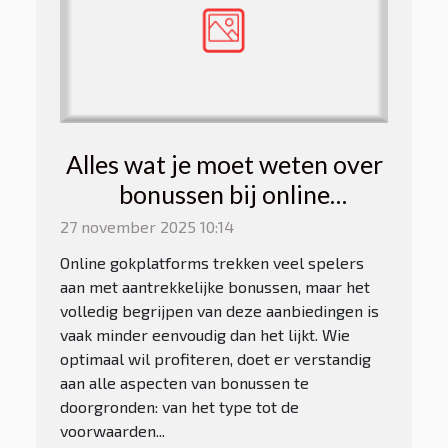
Alles wat je moet weten over
bonussen bij online
gokplatforms
27 november 2025 10:14
Online gokplatforms trekken veel spelers
aan met aantrekkelijke bonussen, maar het
volledig begrijpen van deze aanbiedingen is
vaak minder eenvoudig dan het lijkt. Wie
optimaal wil profiteren, doet er verstandig
aan alle aspecten van bonussen te
doorgronden: van het type tot de
voorwaarden...