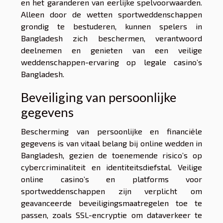
en het garanderen van eerlijke spelvoorwaarden.
Alleen door de wetten sportweddenschappen
grondig te bestuderen, kunnen spelers in
Bangladesh zich beschermen, verantwoord
deelnemen en genieten van een veilige
weddenschappen-ervaring op legale casino’s
Bangladesh.
Beveiliging van persoonlijke
gegevens
Bescherming van persoonlijke en financiële
gegevens is van vitaal belang bij online wedden in
Bangladesh, gezien de toenemende risico’s op
cybercriminaliteit en identiteitsdiefstal. Veilige
online casino’s en platforms voor
sportweddenschappen zijn verplicht om
geavanceerde beveiligingsmaatregelen toe te
passen, zoals SSL-encryptie om dataverkeer te