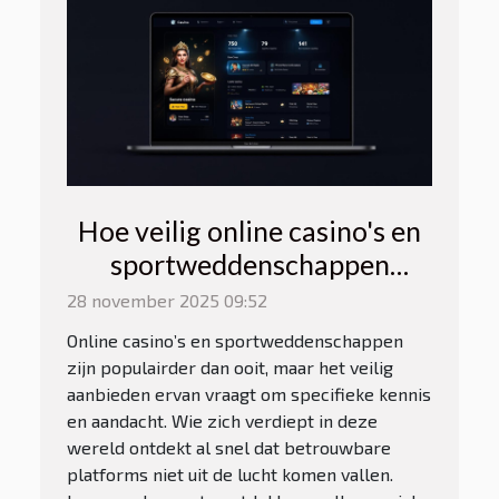
Hoe veilig online casino's en
sportweddenschappen
aanbieden
28 november 2025 09:52
Online casino’s en sportweddenschappen
zijn populairder dan ooit, maar het veilig
aanbieden ervan vraagt om specifieke kennis
en aandacht. Wie zich verdiept in deze
wereld ontdekt al snel dat betrouwbare
platforms niet uit de lucht komen vallen.