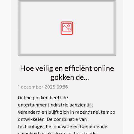
Hoe veilig en efficiënt online
gokken de
entertainmentindustrie
1 december 2025 09:36
verandert?
Online gokken heeft de
entertainmentindustrie aanzienlijk
veranderd en blijft zich in razendsnel tempo
ontwikkelen. De combinatie van
technologische innovatie en toenemende
veiligheid maakt deze sector steeds