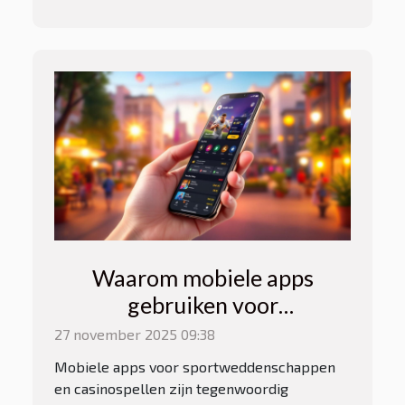
Waarom mobiele apps
gebruiken voor
sportweddenschappen en
27 november 2025 09:38
casinospellen?
Mobiele apps voor sportweddenschappen
en casinospellen zijn tegenwoordig