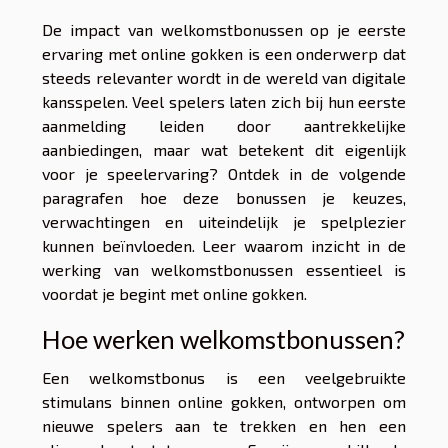
De impact van welkomstbonussen op je eerste
ervaring met online gokken is een onderwerp dat
steeds relevanter wordt in de wereld van digitale
kansspelen. Veel spelers laten zich bij hun eerste
aanmelding leiden door aantrekkelijke
aanbiedingen, maar wat betekent dit eigenlijk
voor je speelervaring? Ontdek in de volgende
paragrafen hoe deze bonussen je keuzes,
verwachtingen en uiteindelijk je spelplezier
kunnen beïnvloeden. Leer waarom inzicht in de
werking van welkomstbonussen essentieel is
voordat je begint met online gokken.
Hoe werken welkomstbonussen?
Een welkomstbonus is een veelgebruikte
stimulans binnen online gokken, ontworpen om
nieuwe spelers aan te trekken en hen een