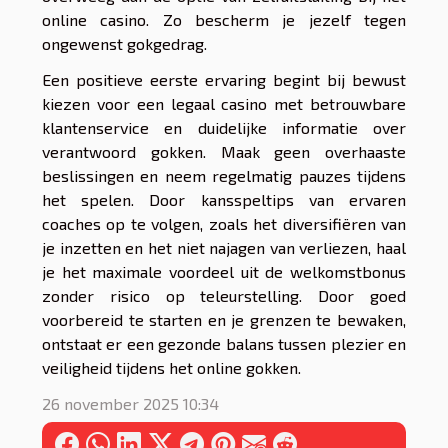
online casino. Zo bescherm je jezelf tegen
ongewenst gokgedrag.
Een positieve eerste ervaring begint bij bewust
kiezen voor een legaal casino met betrouwbare
klantenservice en duidelijke informatie over
verantwoord gokken. Maak geen overhaaste
beslissingen en neem regelmatig pauzes tijdens
het spelen. Door kansspeltips van ervaren
coaches op te volgen, zoals het diversifiëren van
je inzetten en het niet najagen van verliezen, haal
je het maximale voordeel uit de welkomstbonus
zonder risico op teleurstelling. Door goed
voorbereid te starten en je grenzen te bewaken,
ontstaat er een gezonde balans tussen plezier en
veiligheid tijdens het online gokken.
26 november 2025 10:34