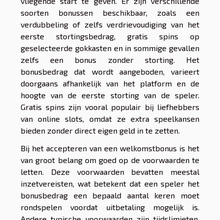
vliegende start te geven. Er zijn verschillende
soorten bonussen beschikbaar, zoals een
verdubbeling of zelfs verdrievoudiging van het
eerste stortingsbedrag, gratis spins op
geselecteerde gokkasten en in sommige gevallen
zelfs een bonus zonder storting. Het
bonusbedrag dat wordt aangeboden, varieert
doorgaans afhankelijk van het platform en de
hoogte van de eerste storting van de speler.
Gratis spins zijn vooral populair bij liefhebbers
van online slots, omdat ze extra speelkansen
bieden zonder direct eigen geld in te zetten.
Bij het accepteren van een welkomstbonus is het
van groot belang om goed op de voorwaarden te
letten. Deze voorwaarden bevatten meestal
inzetvereisten, wat betekent dat een speler het
bonusbedrag een bepaald aantal keren moet
rondspelen voordat uitbetaling mogelijk is.
Andere typische voorwaarden zijn tijdslimieten,