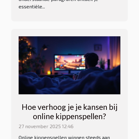
essentiële...
Hoe verhoog je je kansen bij
online kippenspellen?
27 november 2025 12:46
Online kippenspellen winnen steeds aan