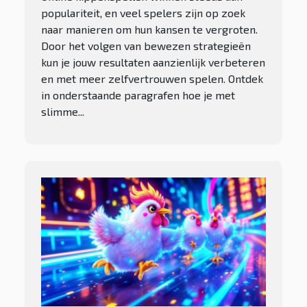
populariteit, en veel spelers zijn op zoek
naar manieren om hun kansen te vergroten.
Door het volgen van bewezen strategieën
kun je jouw resultaten aanzienlijk verbeteren
en met meer zelfvertrouwen spelen. Ontdek
in onderstaande paragrafen hoe je met
slimme...