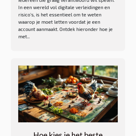
In een wereld vol digitale verleidingen en
risico’s, is het essentieel om te weten
waarop je moet letten voordat je een
account aanmaakt. Ontdek hieronder hoe je
met...
Hoe kies je het beste