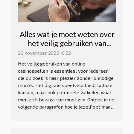
Alles wat je moet weten over
het veilig gebruiken van
online casinospellen
26 november 2025 10:22
Het veilig gebruiken van online
casinospellen is essentieel voor iedereen
die op zoek is naar plezier zonder onnodige
risico’s. Het digitale speelveld biedt talloze
kansen, maar ook potentiële valkuilen waar
men zich bewust van moet zijn. Ontdek in de
volgende paragrafen hoe je jezelf optimaal...