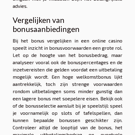
advies.
Vergelijken van
bonusaanbiedingen
Bij het bonus vergelijken in een online casino
speelt inzicht in bonusvoorwaarden een grote rol.
Let op de hoogte van het bonusbedrag, maar
analyseer vooral ook de bonuspercentages en de
inzetvereisten die gelden voordat een uitbetaling
mogelijk wordt. Een hoge welkomstbonus lijkt
aantrekkelijk, toch zijn strenge voorwaarden
rondom uitbetalingen soms minder gunstig dan
een lagere bonus met soepelere eisen. Bekijk ook
of de bonusselectie aansluit bij je speelstijl: speel
je voornamelijk op slots of tafelspellen, dan
kunnen bepaalde bonussen geschikter zijn.
Controleer altijd de looptijd van de bonus, het
maximale uitbetalingsbedrag en eventuele