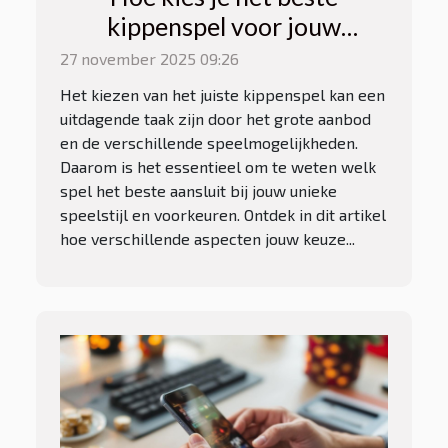
kippenspel voor jouw
speelstijl?
27 november 2025 09:26
Het kiezen van het juiste kippenspel kan een
uitdagende taak zijn door het grote aanbod
en de verschillende speelmogelijkheden.
Daarom is het essentieel om te weten welk
spel het beste aansluit bij jouw unieke
speelstijl en voorkeuren. Ontdek in dit artikel
hoe verschillende aspecten jouw keuze...