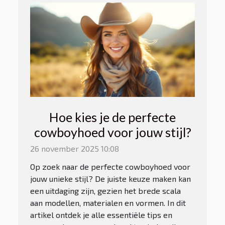
Hoe kies je de perfecte
cowboyhoed voor jouw stijl?
26 november 2025 10:08
Op zoek naar de perfecte cowboyhoed voor
jouw unieke stijl? De juiste keuze maken kan
een uitdaging zijn, gezien het brede scala
aan modellen, materialen en vormen. In dit
artikel ontdek je alle essentiële tips en