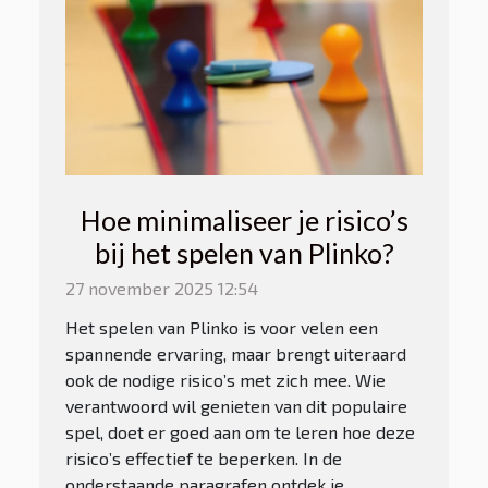
Hoe minimaliseer je risico’s
bij het spelen van Plinko?
27 november 2025 12:54
Het spelen van Plinko is voor velen een
spannende ervaring, maar brengt uiteraard
ook de nodige risico’s met zich mee. Wie
verantwoord wil genieten van dit populaire
spel, doet er goed aan om te leren hoe deze
risico’s effectief te beperken. In de
onderstaande paragrafen ontdek je