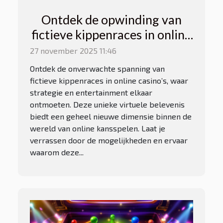
Ontdek de opwinding van
fictieve kippenraces in online
casino's
27 november 2025 11:46
Ontdek de onverwachte spanning van
fictieve kippenraces in online casino’s, waar
strategie en entertainment elkaar
ontmoeten. Deze unieke virtuele belevenis
biedt een geheel nieuwe dimensie binnen de
wereld van online kansspelen. Laat je
verrassen door de mogelijkheden en ervaar
waarom deze...