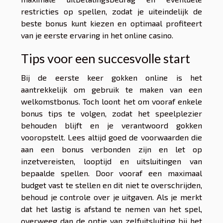
restricties op spellen, zodat je uiteindelijk de
beste bonus kunt kiezen en optimaal profiteert
van je eerste ervaring in het online casino.
Tips voor een succesvolle start
Bij de eerste keer gokken online is het
aantrekkelijk om gebruik te maken van een
welkomstbonus. Toch loont het om vooraf enkele
bonus tips te volgen, zodat het speelplezier
behouden blijft en je verantwoord gokken
vooropstelt. Lees altijd goed de voorwaarden die
aan een bonus verbonden zijn en let op
inzetvereisten, looptijd en uitsluitingen van
bepaalde spellen. Door vooraf een maximaal
budget vast te stellen en dit niet te overschrijden,
behoud je controle over je uitgaven. Als je merkt
dat het lastig is afstand te nemen van het spel,
overweeg dan de optie van zelfuitsluiting bij het