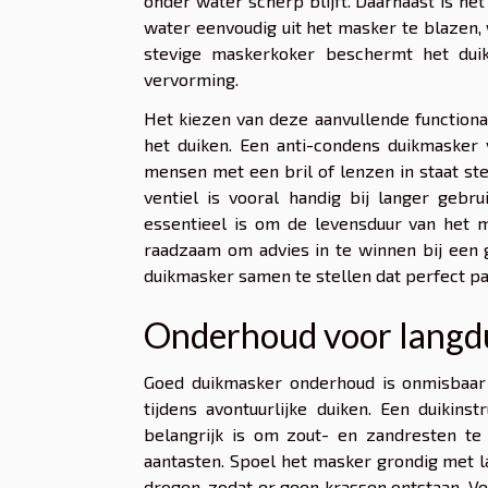
onder water scherp blijft. Daarnaast is he
water eenvoudig uit het masker te blazen,
stevige maskerkoker beschermt het duik
vervorming.
Het kiezen van deze aanvullende functional
het duiken. Een anti-condens duikmasker v
mensen met een bril of lenzen in staat st
ventiel is vooral handig bij langer gebru
essentieel is om de levensduur van het m
raadzaam om advies in te winnen bij een 
duikmasker samen te stellen dat perfect p
Onderhoud voor langdu
Goed duikmasker onderhoud is onmisbaar
tijdens avontuurlijke duiken. Een duikin
belangrijk is om zout- en zandresten te 
aantasten. Spoel het masker grondig met 
drogen, zodat er geen krassen ontstaan. 