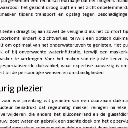
t purge-ventiel een technisch extraatje dat het mogelijk maa
 waardoor het gezicht droog blijft en het zicht onbelemmerd
masker tijdens transport en opslag tegen beschadiginge
iteiten draagt bij aan zowel de veiligheid als het comfort ti
oorkomt hinderlijk zichtverlies, terwijl een optisch duikm
elt om optimaal van het onderwaterleven te genieten. Het p
ik of bij onverwachte waterinfiltratie, terwijl een masker
asker te verlengen. Voor het maken van de juiste keuze is
gespecialiseerde duikwinkel, waar expertise aanwezig is om
ast bij de persoonlijke wensen en omstandigheden.
rig plezier
 voor wie jarenlang wil genieten van een duurzaam duikma
structeur benadrukt dat regelmatig masker reinigen na elke
verwijderen, die anders het siliconenrand en de glasafdich
lauw, zoet water en gebruik een zachte doek om het oppervl
Vermijd agressieve schoonmaakmiddelen, omdat deze het mate