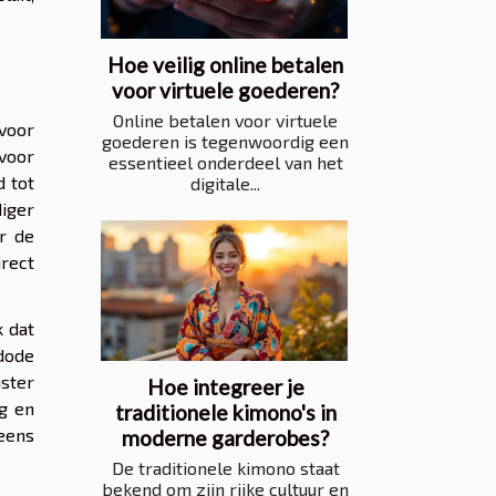
Hoe veilig online betalen
voor virtuele goederen?
Online betalen voor virtuele
voor
goederen is tegenwoordig een
 voor
essentieel onderdeel van het
d tot
digitale...
iger
r de
irect
k dat
dode
nster
Hoe integreer je
ng en
traditionele kimono's in
neens
moderne garderobes?
De traditionele kimono staat
bekend om zijn rijke cultuur en