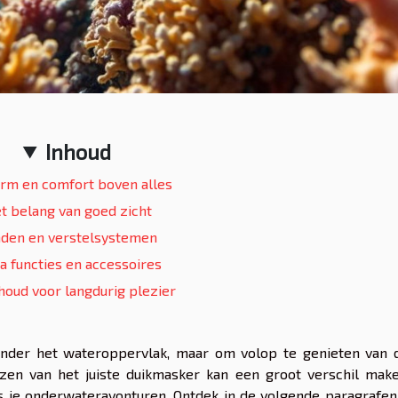
Inhoud
rm en comfort boven alles
t belang van goed zicht
den en verstelsystemen
a functies en accessoires
oud voor langdurig plezier
nder het wateroppervlak, maar om volop te genieten van 
ezen van het juiste duikmasker kan een groot verschil make
ens je onderwateravonturen. Ontdek in de volgende paragrafe