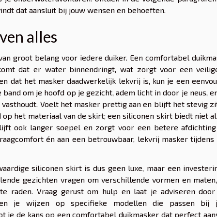
indt dat aansluit bij jouw wensen en behoeften.
ven alles
an groot belang voor iedere duiker. Een comfortabel duikma
komt dat er water binnendringt, wat zorgt voor een veilig
n dat het masker daadwerkelijk lekvrij is, kun je een eenvo
band om je hoofd op je gezicht, adem licht in door je neus, en
 vasthoudt. Voelt het masker prettig aan en blijft het stevig zi
 op het materiaal van de skirt; een siliconen skirt biedt niet a
ijft ook langer soepel en zorgt voor een betere afdichting
draagcomfort én aan een betrouwbaar, lekvrij masker tijdens 
rdige siliconen skirt is dus geen luxe, maar een investeri
hillende gezichten vragen om verschillende vormen en maten
 te raden. Vraag gerust om hulp en laat je adviseren door
unnen je wijzen op specifieke modellen die passen bij 
t je de kans op een comfortabel duikmasker dat perfect aans