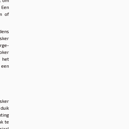
kt om
. Een
n of
jdens
asker
urge-
koker
 het
 een
sker
 duik
ting
ak te
riaal