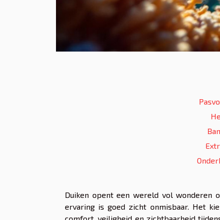
Pasvo
He
Ban
Extr
Onderh
Duiken opent een wereld vol wonderen o
ervaring is goed zicht onmisbaar. Het ki
comfort, veiligheid en zichtbaarheid tijd