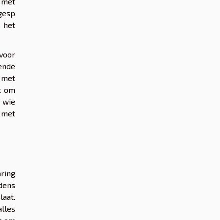
 met
gesp
s het
 voor
gende
 met
nt om
r wie
 met
aring
dens
laat.
lles