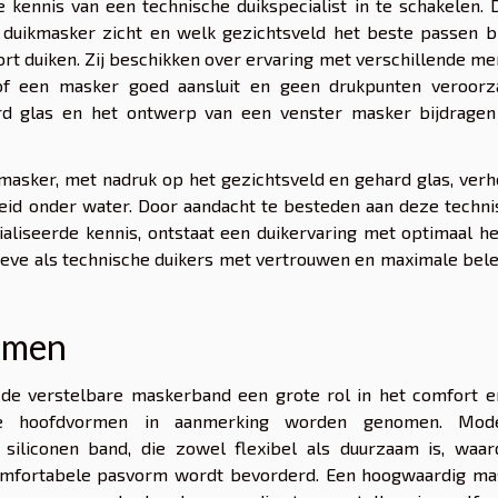
e kennis van een technische duikspecialist in te schakelen.
duikmasker zicht en welk gezichtsveld het beste passen bi
rt duiken. Zij beschikken over ervaring met verschillende m
f een masker goed aansluit en geen drukpunten veroorza
ard glas en het ontwerp van een venster masker bijdragen
masker, met nadruk op het gezichtsveld en gehard glas, ver
gheid onder water. Door aandacht te besteden aan deze techn
aliseerde kennis, ontstaat een duikervaring met optimaal h
ieve als technische duikers met vertrouwen en maximale bel
emen
 de verstelbare maskerband een grote rol in het comfort e
nde hoofdvormen in aanmerking worden genomen. Mod
 siliconen band, die zowel flexibel als duurzaam is, waar
mfortabele pasvorm wordt bevorderd. Een hoogwaardig ma