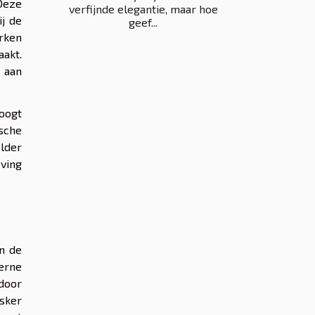
 Deze
verfijnde elegantie, maar hoe
j de
geef...
erken
akt.
 aan
hoogt
ische
elder
eving
n de
erne
door
sker