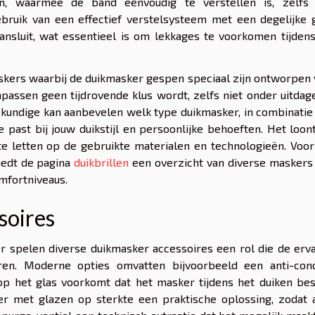
en, waarmee de band eenvoudig te verstellen is, zelfs
bruik van een effectief verstelsysteem met een degelijke 
ansluit, wat essentieel is om lekkages te voorkomen tijden
skers waarbij de duikmasker gespen speciaal zijn ontworpen
passen geen tijdrovende klus wordt, zelfs niet onder uitda
kundige kan aanbevelen welk type duikmasker, in combinatie
 past bij jouw duikstijl en persoonlijke behoeften. Het loo
te letten op de gebruikte materialen en technologieën. Voo
biedt de pagina
duikbrillen
een overzicht van diverse maskers
mfortniveaus.
soires
er spelen diverse duikmasker accessoires een rol die de erv
ren. Moderne opties omvatten bijvoorbeeld een anti-con
op het glas voorkomt dat het masker tijdens het duiken bes
er met glazen op sterkte een praktische oplossing, zodat a