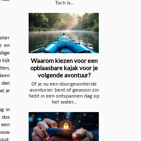
Toch is...
sker
e en
udige
Waarom kiezen voor een
 kijk
opblaasbare kajak voor je
tten,
volgende avontuur?
lleen
 dan
Of je nu een doorgewinterde
avonturier bent of gewoon zin
al je
hebt in een ontspannen dag op
het water...
ng in
, dus
 een
jouw
luit,