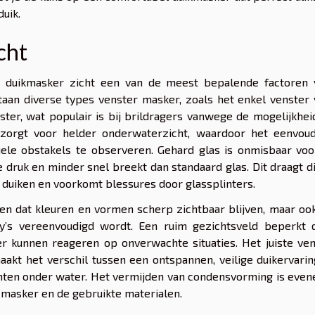
uik.
cht
et duikmasker zicht een van de meest bepalende factoren 
taan diverse types venster masker, zoals het enkel venster
ter, wat populair is bij brildragers vanwege de mogelijkhei
 zorgt voor helder onderwaterzicht, waardoor het eenvoud
le obstakels te observeren. Gehard glas is onmisbaar voo
e druk en minder snel breekt dan standaard glas. Dit draagt d
t duiken en voorkomt blessures door glassplinters.
en dat kleuren en vormen scherp zichtbaar blijven, maar oo
y’s vereenvoudigd wordt. Een ruim gezichtsveld beperkt 
er kunnen reageren op onverwachte situaties. Het juiste ve
akt het verschil tussen een ontspannen, veilige duikervari
enten onder water. Het vermijden van condensvorming is eve
t masker en de gebruikte materialen.