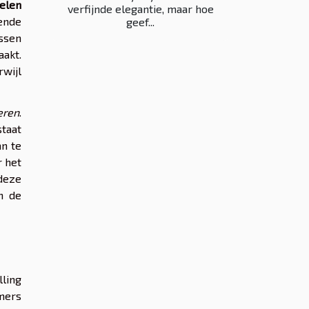
elen
verfijnde elegantie, maar hoe
ende
geef...
ssen
akt.
rwijl
eren
.
staat
an te
r het
deze
in de
ling
mers