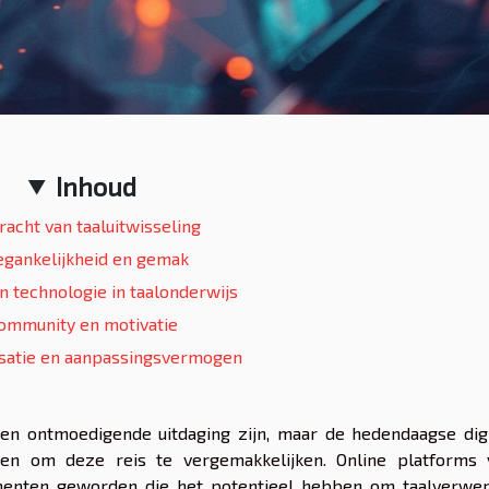
Inhoud
racht van taaluitwisseling
egankelijkheid en gemak
n technologie in taalonderwijs
ommunity en motivatie
isatie en aanpassingsvermogen
en ontmoedigende uitdaging zijn, maar de hedendaagse digi
en om deze reis te vergemakkelijken. Online platforms 
trumenten geworden die het potentieel hebben om taalverwer