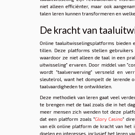
niet alleen efficiënter, maar ook aange
talen leren kunnen transformeren en welke 
De kracht van taaluitw
Online taaluitwisselingsplatforms bieden
tillen. Deze platforms stellen gebruiker
waardoor ze niet alleen de taal in een pr
uitwisseling" ervaren. Door middel van "c
wordt "taalverwerving" versneld en verr
sleutelrol, want het dompelt de lerende o
taalvaardigheden te ontwikkelen.
Deze methodiek van leren gaat veel verder d
te brengen met de taal zoals die in het dag
meer mensen zich wenden tot deze platfor
dat een platform zoals "
Glory Casino
" dir
van elk online platform de kracht van he
doelen en interesses, inclusief het leren van