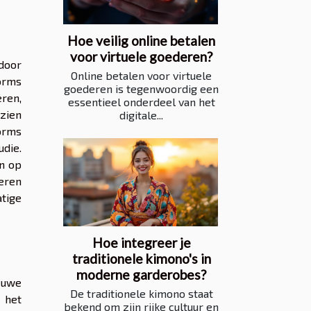
Hoe veilig online betalen
voor virtuele goederen?
door
Online betalen voor virtuele
forms
goederen is tegenwoordig een
ren,
essentieel onderdeel van het
zien
digitale...
forms
udie.
n op
leren
atige
Hoe integreer je
traditionele kimono's in
moderne garderobes?
ieuwe
De traditionele kimono staat
 het
bekend om zijn rijke cultuur en