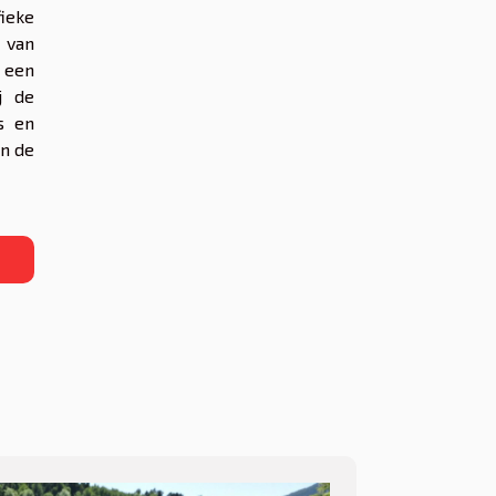
ieke
n van
t een
j de
s en
in de