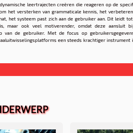
dynamische leertrajecten creëren die reageren op de specif
t om het versterken van grammaticale kennis, het verbetere
at, het systeem past zich aan de gebruiker aan. Dit leidt to
r is, maar ook veel motiverender, omdat deze aansluit bi
po van de gebruiker. Met de focus op gebruikersgegeven
aaluitwisselingsplatforms een steeds krachtiger instrument 
ONDERWERP