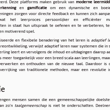
meerd. Deze platforms maken gebruik van
moderne leermidd
erkenning
en
gamificatie
om een dynamische en boei
feningen zorgen voor directe feedback en kunnen zich aanpa
t het leerproces persoonlijker en efficiënter ma
ten in staat hun uitspraak te oefenen en te verbeteren, te
 en motiverend spel.
seerde en flexibele benadering van het leren is
adaptief l
reontwikkeling, verwijst adaptief leren naar systemen die in 
erling leert en vervolgens de inhoud en uitdagingen daarop a
es meer toegankelijk voor een breed scala aan leerlingen, maa
verwerken en onthouden van de nieuwe taal. Daardoor is 
 verrijking van traditionele methoden, maar een revolutie 
ie
brengen mensen samen die een gemeenschappelijke doelstel
van zo'n
taalgemeenschap
is niet te onderschatten. Deelne