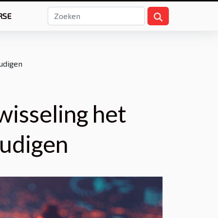
RSE
oudigen
wisseling het
oudigen