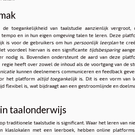
emak
 de toegankelijkheid van taalstudie aanzienlijk vergroot, 
en tempo en in hun eigen omgeving talen te leren. Deze plat
ijk is voor de gebruikers om hun
persoonlijk leerplan
te creë
 Het voordeel hiervan is een significante
tijdsbesparing
aange
nger nodig is. Bovendien ondersteunt de aard van deze plat
e regie heeft over zowel de inhoud als de voortgang van de st
icatie
kunnen deelnemers communiceren en feedback geve
or het platform
altijd toegankelijk
is. Dit is een vorm van 
ijd flexibel is, wat bijdraagt aan een gestroomlijnde en doelm
 in taalonderwijs
op traditionele taalstudie is significant. Waar het leren van n
in klaslokalen met een leerboek, hebben online platforms