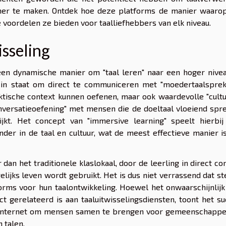
namer te maken. Ontdek hoe deze platforms de manier waaro
voordelen ze bieden voor taalliefhebbers van elk niveau.
isseling
 een dynamische manier om "taal leren" naar een hoger nive
s in staat om direct te communiceren met "moedertaalspreke
aktische context kunnen oefenen, maar ook waardevolle "cult
onversatieoefening" met mensen die de doeltaal vloeiend spr
ijkt. Het concept van "immersive learning" speelt hierbij
nder in de taal en cultuur, wat de meest effectieve manier 
an het traditionele klaslokaal, door de leerling in direct co
elijks leven wordt gebruikt. Het is dus niet verrassend dat s
ms voor hun taalontwikkeling. Hoewel het onwaarschijnlijk 
ect gerelateerd is aan taaluitwisselingsdiensten, toont het s
t internet om mensen samen te brengen voor gemeenschappel
 talen.