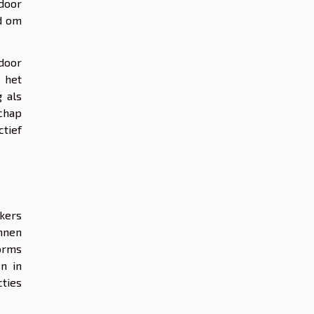
door
nd om
 door
j het
 als
chap
tief
ikers
unnen
forms
n in
cties