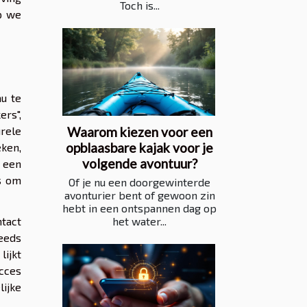
Toch is...
p we
au te
rs",
Waarom kiezen voor een
urele
opblaasbare kajak voor je
eken,
volgende avontuur?
 een
is om
Of je nu een doorgewinterde
avonturier bent of gewoon zin
hebt in een ontspannen dag op
het water...
ntact
teeds
lijkt
ucces
ijke