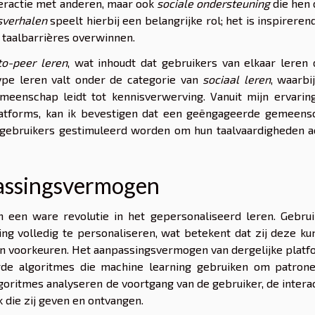
eractie met anderen, maar ook
sociale ondersteuning
die hen 
sverhalen
speelt hierbij een belangrijke rol; het is inspirere
 taalbarrières overwinnen.
to-peer leren
, wat inhoudt dat gebruikers van elkaar leren
type leren valt onder de categorie van
sociaal leren
, waarbi
enschap leidt tot kennisverwerving. Vanuit mijn ervaring
atforms, kan ik bevestigen dat een geëngageerde gemeens
 gebruikers gestimuleerd worden om hun taalvaardigheden ac
passingsvermogen
jn een ware revolutie in het gepersonaliseerd leren. Gebru
ng volledig te personaliseren, wat betekent dat zij deze k
en voorkeuren. Het aanpassingsvermogen van dergelijke plat
de algoritmes die machine learning gebruiken om patrone
oritmes analyseren de voortgang van de gebruiker, de intera
die zij geven en ontvangen.